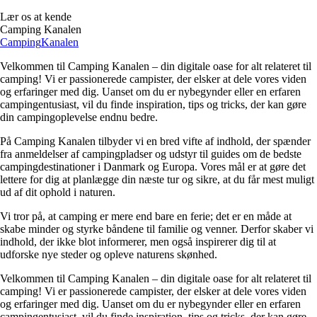
Lær os at kende
Camping Kanalen
Camping
Kanalen
Velkommen til Camping Kanalen – din digitale oase for alt relateret til
camping! Vi er passionerede campister, der elsker at dele vores viden
og erfaringer med dig. Uanset om du er nybegynder eller en erfaren
campingentusiast, vil du finde inspiration, tips og tricks, der kan gøre
din campingoplevelse endnu bedre.
På Camping Kanalen tilbyder vi en bred vifte af indhold, der spænder
fra anmeldelser af campingpladser og udstyr til guides om de bedste
campingdestinationer i Danmark og Europa. Vores mål er at gøre det
lettere for dig at planlægge din næste tur og sikre, at du får mest muligt
ud af dit ophold i naturen.
Vi tror på, at camping er mere end bare en ferie; det er en måde at
skabe minder og styrke båndene til familie og venner. Derfor skaber vi
indhold, der ikke blot informerer, men også inspirerer dig til at
udforske nye steder og opleve naturens skønhed.
Velkommen til Camping Kanalen – din digitale oase for alt relateret til
camping! Vi er passionerede campister, der elsker at dele vores viden
og erfaringer med dig. Uanset om du er nybegynder eller en erfaren
campingentusiast, vil du finde inspiration, tips og tricks, der kan gøre