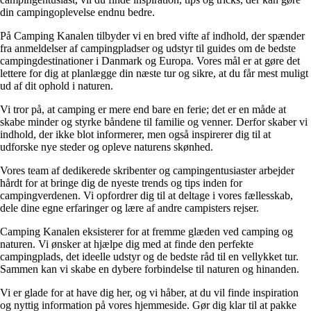
din campingoplevelse endnu bedre.
På Camping Kanalen tilbyder vi en bred vifte af indhold, der spænder
fra anmeldelser af campingpladser og udstyr til guides om de bedste
campingdestinationer i Danmark og Europa. Vores mål er at gøre det
lettere for dig at planlægge din næste tur og sikre, at du får mest muligt
ud af dit ophold i naturen.
Vi tror på, at camping er mere end bare en ferie; det er en måde at
skabe minder og styrke båndene til familie og venner. Derfor skaber vi
indhold, der ikke blot informerer, men også inspirerer dig til at
udforske nye steder og opleve naturens skønhed.
Vores team af dedikerede skribenter og campingentusiaster arbejder
hårdt for at bringe dig de nyeste trends og tips inden for
campingverdenen. Vi opfordrer dig til at deltage i vores fællesskab,
dele dine egne erfaringer og lære af andre campisters rejser.
Camping Kanalen eksisterer for at fremme glæden ved camping og
naturen. Vi ønsker at hjælpe dig med at finde den perfekte
campingplads, det ideelle udstyr og de bedste råd til en vellykket tur.
Sammen kan vi skabe en dybere forbindelse til naturen og hinanden.
Vi er glade for at have dig her, og vi håber, at du vil finde inspiration
og nyttig information på vores hjemmeside. Gør dig klar til at pakke