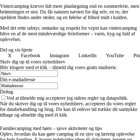
Vintercamping kræver lidt mere planlægning end en sommerferie, men
belønningen er stor. Du får naturen næsten for dig selv, en ro, der
sjældent findes andre steder, og en følelse af frihed midt i kulden.
Med det rette udstyr, omtanke og respekt for vejret kan vintercamping
blive en af de mest mindeværdige ferieformer – varm, tryg og fuld af
oplevelser.
Del og vis hjerte
X
Facebook
Instagram
LinkedIn
YouTube
Pin
Skriv dig op til vores nyhedsbrev
Bliv klogere med et klik – tilmeld dig vores gratis mailserie.
Din e-mailadresse
Deltag
Ved at tilmelde mig accepterer jeg sidens regler og datapolitik.
Når du skriver dig op til vores nyhedsbrev, accepterer du vores regler
for databehandling og brug. Du kan til enhver tid trække dit samtykke
tilbage og afmelde dig med ét klik.
Familiecamping med børn – sjove aktiviteter og tips
Oplev, hvordan du kan gøre camping til en sjov og lærerig oplevelse
for hele familien. E-bogen indeholder ideer til aktiviteter, legetøj og