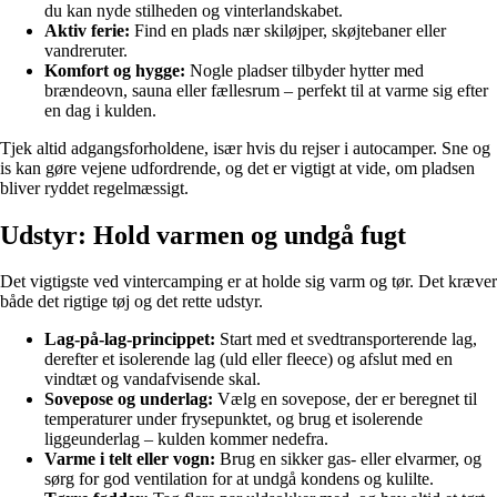
du kan nyde stilheden og vinterlandskabet.
Aktiv ferie:
Find en plads nær skiløjper, skøjtebaner eller
vandreruter.
Komfort og hygge:
Nogle pladser tilbyder hytter med
brændeovn, sauna eller fællesrum – perfekt til at varme sig efter
en dag i kulden.
Tjek altid adgangsforholdene, især hvis du rejser i autocamper. Sne og
is kan gøre vejene udfordrende, og det er vigtigt at vide, om pladsen
bliver ryddet regelmæssigt.
Udstyr: Hold varmen og undgå fugt
Det vigtigste ved vintercamping er at holde sig varm og tør. Det kræver
både det rigtige tøj og det rette udstyr.
Lag-på-lag-princippet:
Start med et svedtransporterende lag,
derefter et isolerende lag (uld eller fleece) og afslut med en
vindtæt og vandafvisende skal.
Sovepose og underlag:
Vælg en sovepose, der er beregnet til
temperaturer under frysepunktet, og brug et isolerende
liggeunderlag – kulden kommer nedefra.
Varme i telt eller vogn:
Brug en sikker gas- eller elvarmer, og
sørg for god ventilation for at undgå kondens og kulilte.