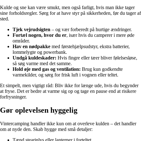
Kulde og sne kan være smukt, men også farligt, hvis man ikke tager
sine forholdsregler. Sørg for at have styr på sikkerheden, før du tager af
sted.
Tjek vejrudsigten
– og vær forberedt på hurtige ændringer.
Fortæl nogen, hvor du er
, især hvis du camperer i mere øde
områder.
Hav en nødpakke
med førstehjælpsudstyr, ekstra batterier,
lommelygte og powerbank.
Undgå kuldeskader:
Hvis fingre eller tæer bliver følelsesløse,
så søg varme med det samme.
Hold øje med gas og ventilation:
Brug kun godkendte
varmekilder, og sørg for frisk luft i vognen eller teltet.
Et simpelt, men vigtigt råd: Bliv ikke for længe ude, hvis du begynder
at fryse. Det er bedre at varme sig op og tage en pause end at risikere
forfrysninger.
Gør oplevelsen hyggelig
Vintercamping handler ikke kun om at overleve kulden – det handler
om at nyde den. Skab hygge med små detaljer:
Tænd stearinlys eller lanterner i forteltet.