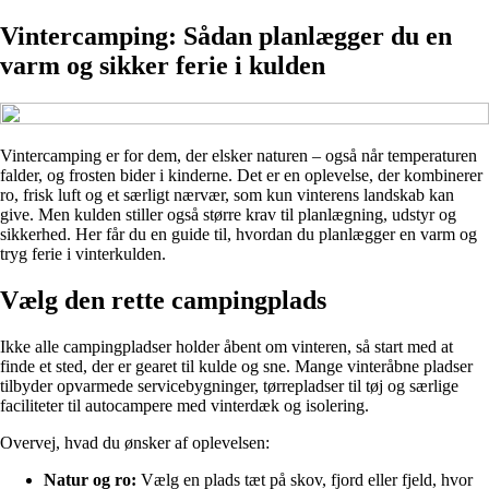
Vintercamping: Sådan planlægger du en
varm og sikker ferie i kulden
Vintercamping er for dem, der elsker naturen – også når temperaturen
falder, og frosten bider i kinderne. Det er en oplevelse, der kombinerer
ro, frisk luft og et særligt nærvær, som kun vinterens landskab kan
give. Men kulden stiller også større krav til planlægning, udstyr og
sikkerhed. Her får du en guide til, hvordan du planlægger en varm og
tryg ferie i vinterkulden.
Vælg den rette campingplads
Ikke alle campingpladser holder åbent om vinteren, så start med at
finde et sted, der er gearet til kulde og sne. Mange vinteråbne pladser
tilbyder opvarmede servicebygninger, tørrepladser til tøj og særlige
faciliteter til autocampere med vinterdæk og isolering.
Overvej, hvad du ønsker af oplevelsen:
Natur og ro:
Vælg en plads tæt på skov, fjord eller fjeld, hvor