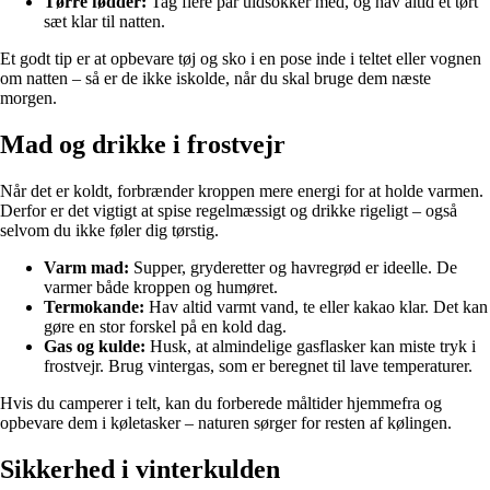
Tørre fødder:
Tag flere par uldsokker med, og hav altid et tørt
sæt klar til natten.
Et godt tip er at opbevare tøj og sko i en pose inde i teltet eller vognen
om natten – så er de ikke iskolde, når du skal bruge dem næste
morgen.
Mad og drikke i frostvejr
Når det er koldt, forbrænder kroppen mere energi for at holde varmen.
Derfor er det vigtigt at spise regelmæssigt og drikke rigeligt – også
selvom du ikke føler dig tørstig.
Varm mad:
Supper, gryderetter og havregrød er ideelle. De
varmer både kroppen og humøret.
Termokande:
Hav altid varmt vand, te eller kakao klar. Det kan
gøre en stor forskel på en kold dag.
Gas og kulde:
Husk, at almindelige gasflasker kan miste tryk i
frostvejr. Brug vintergas, som er beregnet til lave temperaturer.
Hvis du camperer i telt, kan du forberede måltider hjemmefra og
opbevare dem i køletasker – naturen sørger for resten af kølingen.
Sikkerhed i vinterkulden