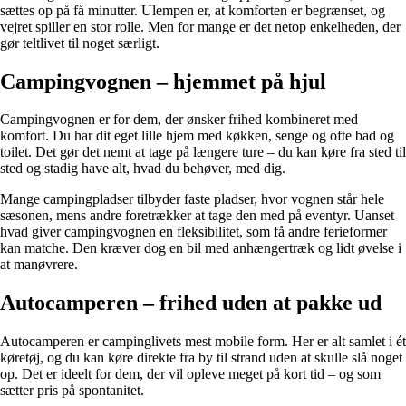
sættes op på få minutter. Ulempen er, at komforten er begrænset, og
vejret spiller en stor rolle. Men for mange er det netop enkelheden, der
gør teltlivet til noget særligt.
Campingvognen – hjemmet på hjul
Campingvognen er for dem, der ønsker frihed kombineret med
komfort. Du har dit eget lille hjem med køkken, senge og ofte bad og
toilet. Det gør det nemt at tage på længere ture – du kan køre fra sted til
sted og stadig have alt, hvad du behøver, med dig.
Mange campingpladser tilbyder faste pladser, hvor vognen står hele
sæsonen, mens andre foretrækker at tage den med på eventyr. Uanset
hvad giver campingvognen en fleksibilitet, som få andre ferieformer
kan matche. Den kræver dog en bil med anhængertræk og lidt øvelse i
at manøvrere.
Autocamperen – frihed uden at pakke ud
Autocamperen er campinglivets mest mobile form. Her er alt samlet i ét
køretøj, og du kan køre direkte fra by til strand uden at skulle slå noget
op. Det er ideelt for dem, der vil opleve meget på kort tid – og som
sætter pris på spontanitet.