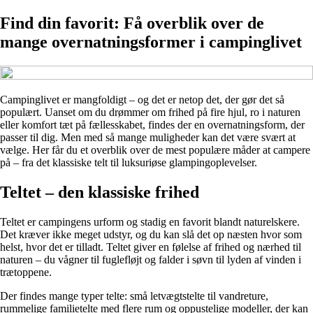
Find din favorit: Få overblik over de
mange overnatningsformer i campinglivet
Campinglivet er mangfoldigt – og det er netop det, der gør det så
populært. Uanset om du drømmer om frihed på fire hjul, ro i naturen
eller komfort tæt på fællesskabet, findes der en overnatningsform, der
passer til dig. Men med så mange muligheder kan det være svært at
vælge. Her får du et overblik over de mest populære måder at campere
på – fra det klassiske telt til luksuriøse glampingoplevelser.
Teltet – den klassiske frihed
Teltet er campingens urform og stadig en favorit blandt naturelskere.
Det kræver ikke meget udstyr, og du kan slå det op næsten hvor som
helst, hvor det er tilladt. Teltet giver en følelse af frihed og nærhed til
naturen – du vågner til fuglefløjt og falder i søvn til lyden af vinden i
trætoppene.
Der findes mange typer telte: små letvægtstelte til vandreture,
rummelige familietelte med flere rum og oppustelige modeller, der kan