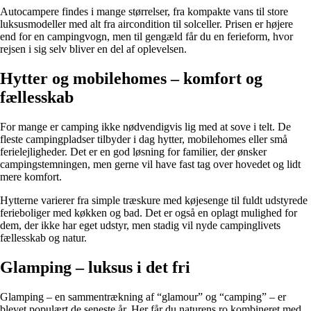
Autocampere findes i mange størrelser, fra kompakte vans til store
luksusmodeller med alt fra aircondition til solceller. Prisen er højere
end for en campingvogn, men til gengæld får du en ferieform, hvor
rejsen i sig selv bliver en del af oplevelsen.
Hytter og mobilehomes – komfort og
fællesskab
For mange er camping ikke nødvendigvis lig med at sove i telt. De
fleste campingpladser tilbyder i dag hytter, mobilehomes eller små
ferielejligheder. Det er en god løsning for familier, der ønsker
campingstemningen, men gerne vil have fast tag over hovedet og lidt
mere komfort.
Hytterne varierer fra simple træskure med køjesenge til fuldt udstyrede
ferieboliger med køkken og bad. Det er også en oplagt mulighed for
dem, der ikke har eget udstyr, men stadig vil nyde campinglivets
fællesskab og natur.
Glamping – luksus i det fri
Glamping – en sammentrækning af “glamour” og “camping” – er
blevet populært de seneste år. Her får du naturens ro kombineret med