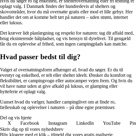
Hvis du søger ro og enkelhed, er shelterovernatning eller fri teltning et
oplagt valg. I Danmark findes der hundredevis af shelters og
skovområder, hvor du må overnatte gratis eller mod et lille gebyr. Her
handler det om at komme helt tæt på naturen – uden strøm, internet
eller luksus.
Det kræver lidt planlægning og respekt for naturen: tag dit affald med,
brug eksisterende bålpladser, og vis hensyn til dyrelivet. Til gengæld
får du en oplevelse af frihed, som ingen campingplads kan matche.
Hvad passer bedst til dig?
Valget af overnatningsform afhænger af, hvad du søger. Er du til
eventyr og enkelhed, er telt eller shelter ideelt. Ønsker du komfort og
fleksibilitet, er campingvogn eller autocamper vejen frem. Og hvis du
vil have natur uden at give afkald på luksus, er glamping eller
hytteferie et oplagt valg.
Uanset hvad du vælger, handler campinglivet om at finde ro,
fællesskab og oplevelser i naturen – på dine egne præmisser.
Del og vis hjerte
X
Facebook
Instagram
LinkedIn
YouTube
Pin
Skriv dig op til vores nyhedsbrev
Bliv klogere med et klik – tilmeld dig vores gratis mailserie.